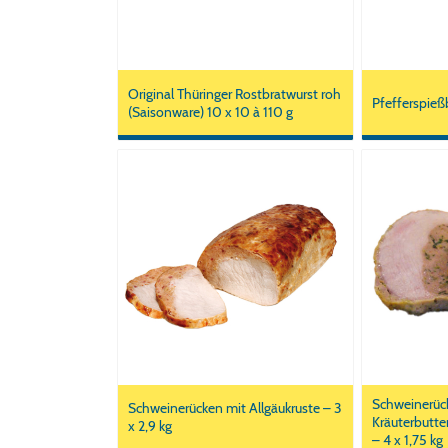
Original Thüringer Rostbratwurst roh
Pfefferspießb
(Saisonware) 10 x 10 à 110 g
Schweinerüc
Schweinerücken mit Allgäukruste – 3
Kräuterbutte
x 2,9 kg
– 4 x 1,75 kg