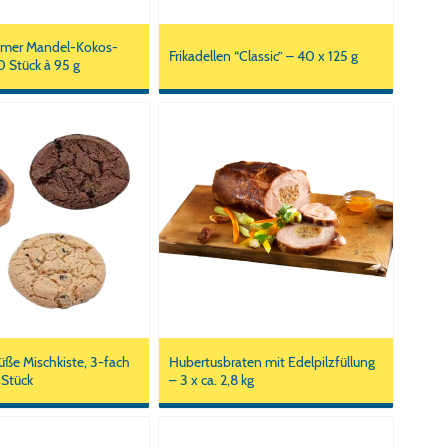
mmer Mandel-Kokos-
Frikadellen “Classic” – 40 x 125 g
0 Stück à 95 g
süße Mischkiste, 3-fach
Hubertusbraten mit Edelpilzfüllung
 Stück
– 3 x ca. 2,8 kg