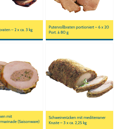
Putenrollbraten portioniert – 6 x 20
raten – 2 x ca. 3 kg
Port. à 80 g
ken mit
Schweinerücken mit mediterraner
rmarinade (Saisonware)
Kruste – 3 x ca. 2,25 kg