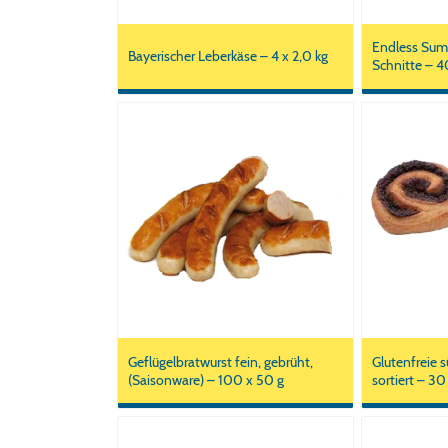
Endless Su
Bayerischer Leberkäse – 4 x 2,0 kg
Schnitte – 4
Geflügelbratwurst fein, gebrüht,
Glutenfreie 
(Saisonware) – 100 x 50 g
sortiert – 30