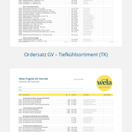
Ordersatz GV – Tiefkühlsortiment (TK)