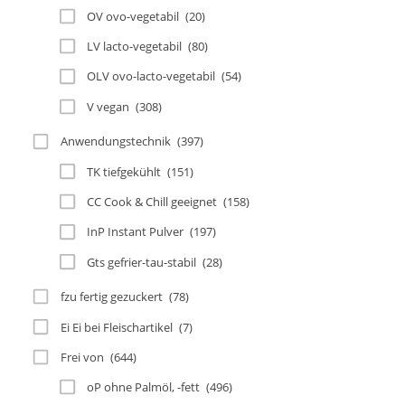
OV ovo-vegetabil
(20)
LV lacto-vegetabil
(80)
OLV ovo-lacto-vegetabil
(54)
V vegan
(308)
Anwendungstechnik
(397)
TK tiefgekühlt
(151)
CC Cook & Chill geeignet
(158)
InP Instant Pulver
(197)
Gts gefrier-tau-stabil
(28)
fzu fertig gezuckert
(78)
Ei Ei bei Fleischartikel
(7)
Frei von
(644)
oP ohne Palmöl, -fett
(496)