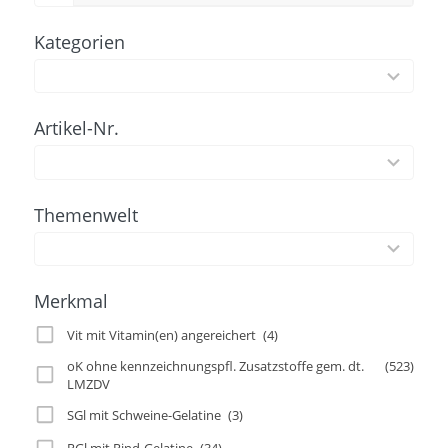
Kategorien
97
results
available
Artikel-Nr.
100
results
available
Themenwelt
2
results
available
Merkmal
Vit mit Vitamin(en) angereichert
(4)
oK ohne kennzeichnungspfl. Zusatzstoffe gem. dt.
(523)
LMZDV
SGl mit Schweine-Gelatine
(3)
RGl mit Rind-Gelatine
(34)