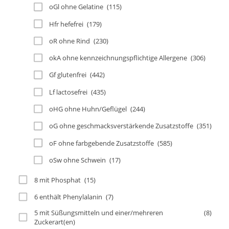
oGl ohne Gelatine
(115)
Hfr hefefrei
(179)
oR ohne Rind
(230)
okA ohne kennzeichnungspflichtige Allergene
(306)
Gf glutenfrei
(442)
Lf lactosefrei
(435)
oHG ohne Huhn/Geflügel
(244)
oG ohne geschmacksverstärkende Zusatzstoffe
(351)
oF ohne farbgebende Zusatzstoffe
(585)
oSw ohne Schwein
(17)
8 mit Phosphat
(15)
6 enthält Phenylalanin
(7)
5 mit Süßungsmitteln und einer/mehreren
(8)
Zuckerart(en)