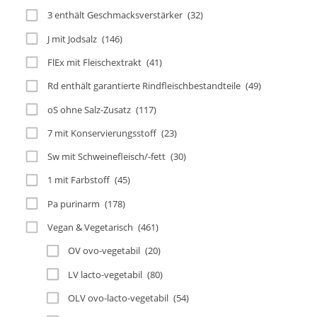
3 enthält Geschmacksverstärker
(32)
J mit Jodsalz
(146)
FlEx mit Fleischextrakt
(41)
Rd enthält garantierte Rindfleischbestandteile
(49)
oS ohne Salz-Zusatz
(117)
7 mit Konservierungsstoff
(23)
Sw mit Schweinefleisch/-fett
(30)
1 mit Farbstoff
(45)
Pa purinarm
(178)
Vegan & Vegetarisch
(461)
OV ovo-vegetabil
(20)
LV lacto-vegetabil
(80)
OLV ovo-lacto-vegetabil
(54)