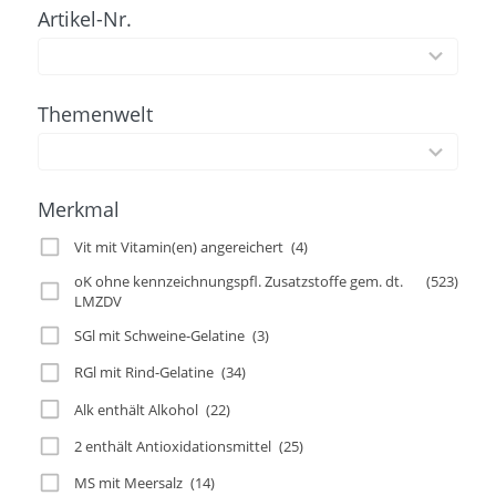
Artikel-Nr.
100
results
available
Themenwelt
2
results
available
Merkmal
Vit mit Vitamin(en) angereichert
(4)
oK ohne kennzeichnungspfl. Zusatzstoffe gem. dt.
(523)
LMZDV
SGl mit Schweine-Gelatine
(3)
RGl mit Rind-Gelatine
(34)
Alk enthält Alkohol
(22)
2 enthält Antioxidationsmittel
(25)
MS mit Meersalz
(14)