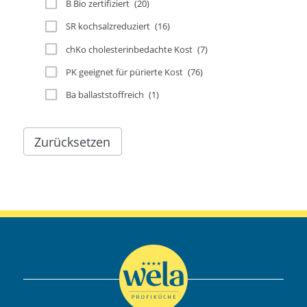
B Bio zertifiziert
(20)
SR kochsalzreduziert
(16)
chKo cholesterinbedachte Kost
(7)
PK geeignet für pürierte Kost
(76)
Ba ballaststoffreich
(1)
Zurücksetzen