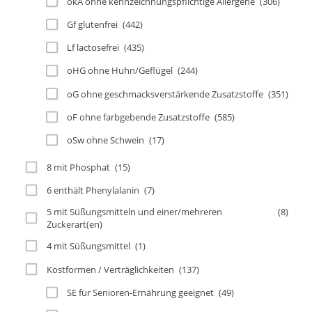
okA ohne kennzeichnungspflichtige Allergene
(306)
Gf glutenfrei
(442)
Lf lactosefrei
(435)
oHG ohne Huhn/Geflügel
(244)
oG ohne geschmacksverstärkende Zusatzstoffe
(351)
oF ohne farbgebende Zusatzstoffe
(585)
oSw ohne Schwein
(17)
8 mit Phosphat
(15)
6 enthält Phenylalanin
(7)
5 mit Süßungsmitteln und einer/mehreren
(8)
Zuckerart(en)
4 mit Süßungsmittel
(1)
Kostformen / Verträglichkeiten
(137)
SE für Senioren-Ernährung geeignet
(49)