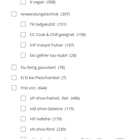
V vegan
(308)
Anwendungstechnik
(397)
TK tiefgekühlt
(151)
CC Cook & Chill geeignet
(158)
InP Instant Pulver
(197)
Gts gefrier-tau-stabil
(28)
fzu fertig gezuckert
(78)
Ei Ei bei Fleischartikel
(7)
Frei von
(644)
oP ohne Palmöl, -fett
(496)
oGl ohne Gelatine
(115)
Hfr hefefrei
(179)
oR ohne Rind
(230)