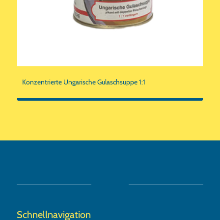
Konzentrierte Ungarische Gulaschsuppe 1:1
Schnellnavigation