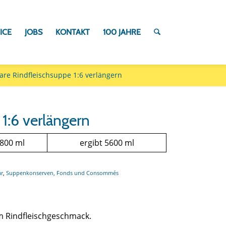
ICE
JOBS
KONTAKT
100 JAHRE
lare Rindfleischsuppe 1:6 verlängern
 1:6 verlängern
 800 ml
ergibt 5600 ml
ar
,
Suppenkonserven, Fonds und Consommés
em Rindfleischgeschmack.