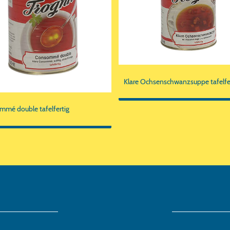
Klare Ochsenschwanzsuppe tafelfe
mé double tafelfertig