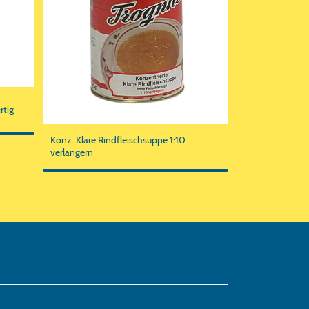
rtig
Konz. Klare Rindfleischsuppe 1:10
verlängern