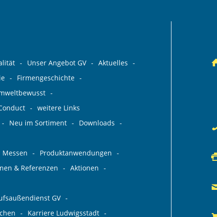
lität
Unser Angebot GV
Aktuelles
ie
Firmengeschichte
umweltbewusst
 Conduct
weitere Links
Neu im Sortiment
Downloads
Messen
Produktanwendungen
ionen & Referenzen
Aktionen
aufsaußendienst GV
rchen
Karriere Ludwigsstadt