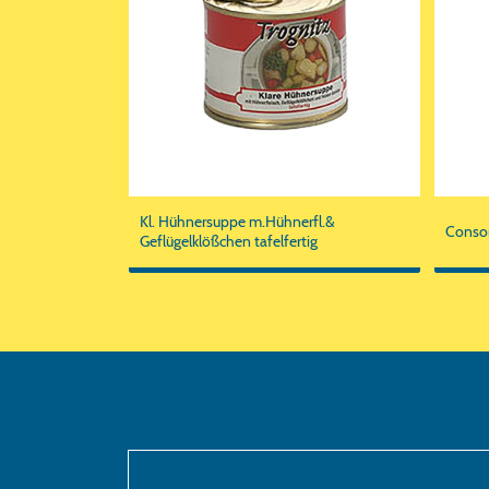
Kl. Hühnersuppe m.Hühnerfl.&
Consom
Geflügelklößchen tafelfertig