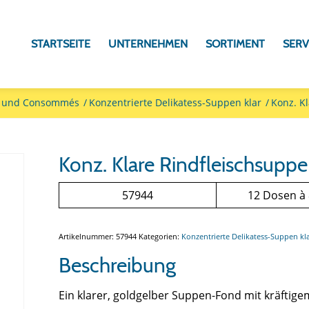
STARTSEITE
UNTERNEHMEN
SORTIMENT
SERV
s und Consommés
/
Konzentrierte Delikatess-Suppen klar
/
Konz. K
Konz. Klare Rindfleischsuppe
57944
12 Dosen à
Artikelnummer:
57944
Kategorien:
Konzentrierte Delikatess-Suppen kl
Beschreibung
Ein klarer, goldgelber Suppen-Fond mit kräftig