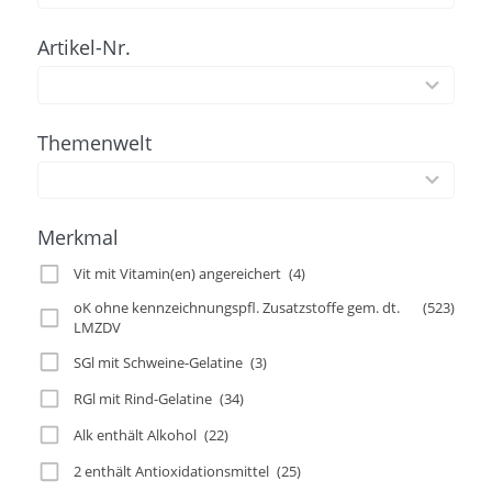
available
Artikel-Nr.
100
results
available
Themenwelt
2
results
available
Merkmal
Vit mit Vitamin(en) angereichert
(4)
oK ohne kennzeichnungspfl. Zusatzstoffe gem. dt.
(523)
LMZDV
SGl mit Schweine-Gelatine
(3)
RGl mit Rind-Gelatine
(34)
Alk enthält Alkohol
(22)
2 enthält Antioxidationsmittel
(25)