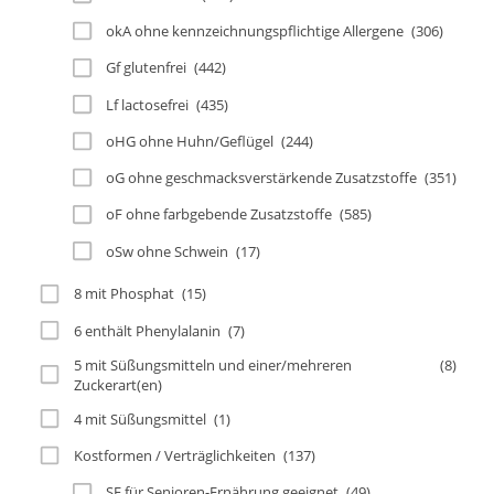
okA ohne kennzeichnungspflichtige Allergene
(306)
Gf glutenfrei
(442)
Lf lactosefrei
(435)
oHG ohne Huhn/Geflügel
(244)
oG ohne geschmacksverstärkende Zusatzstoffe
(351)
oF ohne farbgebende Zusatzstoffe
(585)
oSw ohne Schwein
(17)
8 mit Phosphat
(15)
6 enthält Phenylalanin
(7)
5 mit Süßungsmitteln und einer/mehreren
(8)
Zuckerart(en)
4 mit Süßungsmittel
(1)
Kostformen / Verträglichkeiten
(137)
SE für Senioren-Ernährung geeignet
(49)