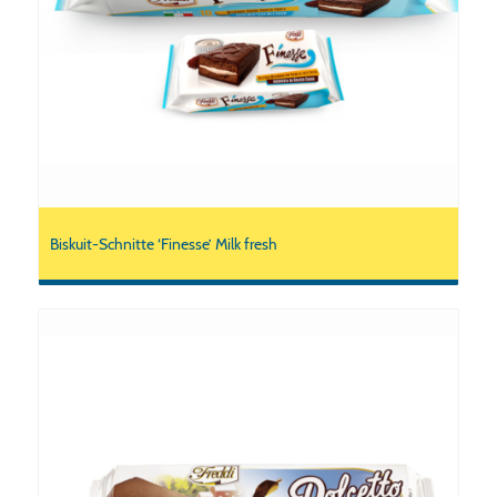
Biskuit-Schnitte ‘Finesse’ Milk fresh