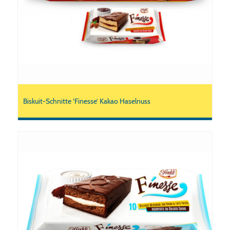
Biskuit-Schnitte ‘Finesse’ Kakao Haselnuss