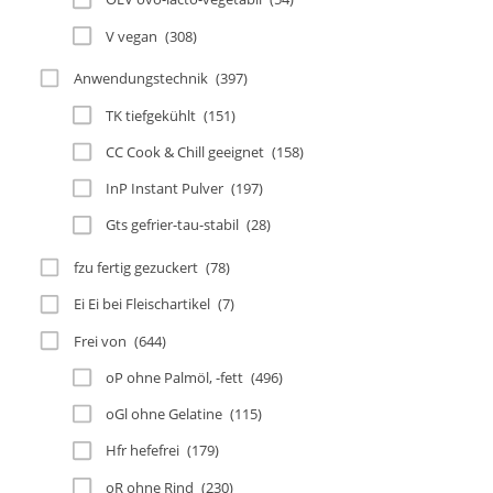
V vegan
(308)
Anwendungstechnik
(397)
TK tiefgekühlt
(151)
CC Cook & Chill geeignet
(158)
InP Instant Pulver
(197)
Gts gefrier-tau-stabil
(28)
fzu fertig gezuckert
(78)
Ei Ei bei Fleischartikel
(7)
Frei von
(644)
oP ohne Palmöl, -fett
(496)
oGl ohne Gelatine
(115)
Hfr hefefrei
(179)
oR ohne Rind
(230)