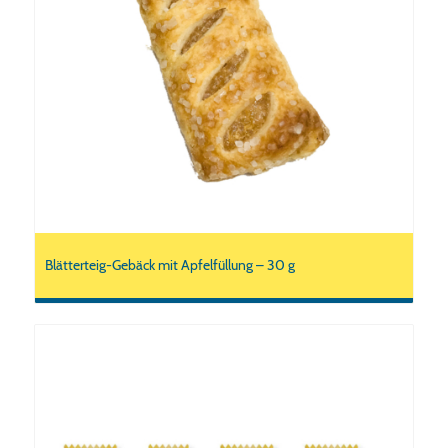
Blätterteig-Gebäck mit Apfelfüllung – 30 g