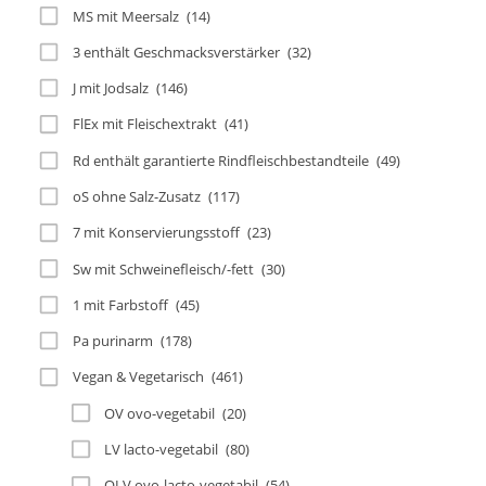
MS mit Meersalz
(14)
3 enthält Geschmacksverstärker
(32)
J mit Jodsalz
(146)
FlEx mit Fleischextrakt
(41)
Rd enthält garantierte Rindfleischbestandteile
(49)
oS ohne Salz-Zusatz
(117)
7 mit Konservierungsstoff
(23)
Sw mit Schweinefleisch/-fett
(30)
1 mit Farbstoff
(45)
Pa purinarm
(178)
Vegan & Vegetarisch
(461)
OV ovo-vegetabil
(20)
LV lacto-vegetabil
(80)
OLV ovo-lacto-vegetabil
(54)