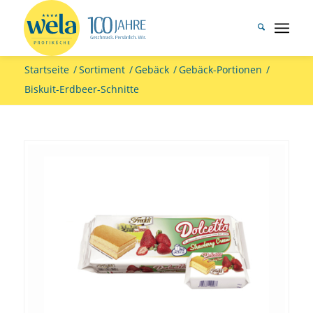
Startseite
/
Sortiment
/
Gebäck
/
Gebäck-Portionen
/
Biskuit-Erdbeer-Schnitte