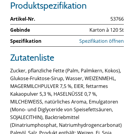
Produktspezifikation
Artikel-Nr.
53766
Gebinde
Karton à 120 St
Spezifikation
Spezifikation öffnen
Zutatenliste
Zucker, pflanzliche Fette (Palm, Palmkern, Kokos),
Glukose-Fruktose-Sirup, Wasser, WEIZENMEHL,
MAGERMILCHPULVER 7,5 %, EIER, fettarmes
Kakaopulver 5,3 %, HASELNÜSSE 0,7 %,
MILCHEIWEISS, natürliches Aroma, Emulgatoren
(Mono- und Diglyceride von Speisefettsäuren,
SOJALECITHIN), Backtriebmittel
(Dinatriumphosphat, Natriumhydrogencarbonat)
Palmöl, Salz. Produkt enthält: Weizen, Ei, Soja,