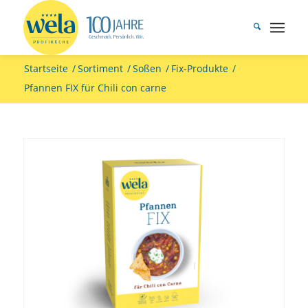
Startseite
/
Sortiment
/
Soßen
/
Fix-Produkte
/
Pfannen FIX für Chili con carne