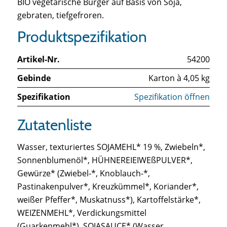
BIO vegetarische Burger auf Basis von Soja,
gebraten, tiefgefroren.
Produktspezifikation
Artikel-Nr.
54200
Gebinde
Karton à 4,05 kg
Spezifikation
Spezifikation öffnen
Zutatenliste
Wasser, texturiertes SOJAMEHL* 19 %, Zwiebeln*,
Sonnenblumenöl*, HÜHNEREIEIWEßPULVER*,
Gewürze* (Zwiebel-*, Knoblauch-*,
Pastinakenpulver*, Kreuzkümmel*, Koriander*,
weißer Pfeffer*, Muskatnuss*), Kartoffelstärke*,
WEIZENMEHL*, Verdickungsmittel
(Guarkenmehl*), SOJASAUCE* (Wasser,