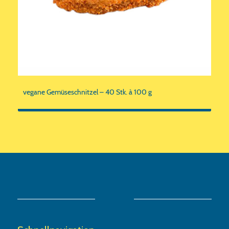
vegane Gemüseschnitzel – 40 Stk. à 100 g