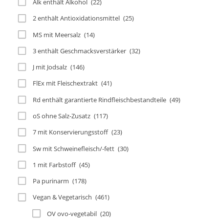
Alk enthält Alkohol
(22)
2 enthält Antioxidationsmittel
(25)
MS mit Meersalz
(14)
3 enthält Geschmacksverstärker
(32)
J mit Jodsalz
(146)
FlEx mit Fleischextrakt
(41)
Rd enthält garantierte Rindfleischbestandteile
(49)
oS ohne Salz-Zusatz
(117)
7 mit Konservierungsstoff
(23)
Sw mit Schweinefleisch/-fett
(30)
1 mit Farbstoff
(45)
Pa purinarm
(178)
Vegan & Vegetarisch
(461)
OV ovo-vegetabil
(20)