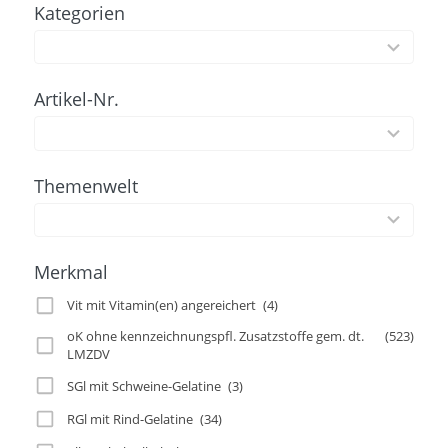
Kategorien
97
results
available
Artikel-Nr.
100
results
available
Themenwelt
2
results
available
Merkmal
Vit mit Vitamin(en) angereichert
(4)
oK ohne kennzeichnungspfl. Zusatzstoffe gem. dt.
(523)
LMZDV
SGl mit Schweine-Gelatine
(3)
RGl mit Rind-Gelatine
(34)