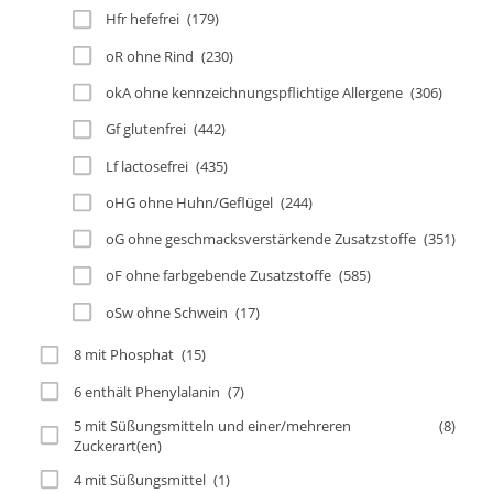
Hfr hefefrei
(179)
oR ohne Rind
(230)
okA ohne kennzeichnungspflichtige Allergene
(306)
Gf glutenfrei
(442)
Lf lactosefrei
(435)
oHG ohne Huhn/Geflügel
(244)
oG ohne geschmacksverstärkende Zusatzstoffe
(351)
oF ohne farbgebende Zusatzstoffe
(585)
oSw ohne Schwein
(17)
8 mit Phosphat
(15)
6 enthält Phenylalanin
(7)
5 mit Süßungsmitteln und einer/mehreren
(8)
Zuckerart(en)
4 mit Süßungsmittel
(1)