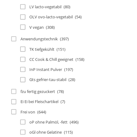
LV lacto-vegetabil
(80)
OLV ovo-lacto-vegetabil
(54)
V vegan
(308)
Anwendungstechnik
(397)
TK tiefgekühlt
(151)
CC Cook & Chill geeignet
(158)
InP Instant Pulver
(197)
Gts gefrier-tau-stabil
(28)
fzu fertig gezuckert
(78)
Ei Ei bei Fleischartikel
(7)
Frei von
(644)
oP ohne Palmöl, -fett
(496)
oGl ohne Gelatine
(115)