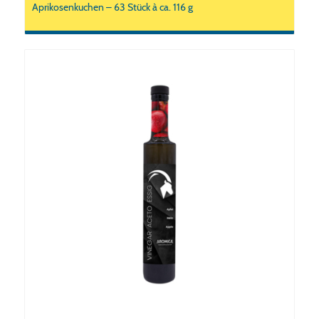
Aprikosenkuchen – 63 Stück à ca. 116 g