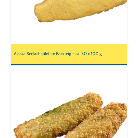
Alaska Seelachsfilet im Backteig – ca. 50 x 100 g