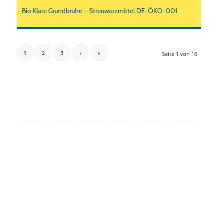
Bio Klare Grundbrühe – Streuwürzmittel DE-ÖKO-001
1
2
3
›
»
Seite 1 von 16