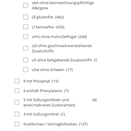
okA ohne kennzeichnungspflichtige
(306)
Allergene
Gf glutenfrei
(442)
Lf lactosefrei
(435)
oHG ohne Huhn/Geflügel
(244)
oG ohne geschmacksverstärkende
(351)
Zusatzstoffe
oF ohne farbgebende Zusatzstoffe
(585)
oSw ohne Schwein
(17)
8 mit Phosphat
(15)
6 enthält Phenylalanin
(7)
5 mit Süßungsmitteln und
(8)
einer/mehreren Zuckerart(en)
4 mit Süßungsmittel
(1)
Kostformen / Verträglichkeiten
(137)