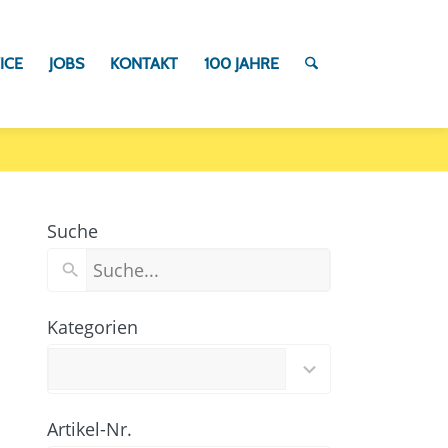
ICE
JOBS
KONTAKT
100 JAHRE
Suche
Kategorien
97
results
available
Artikel-Nr.
100