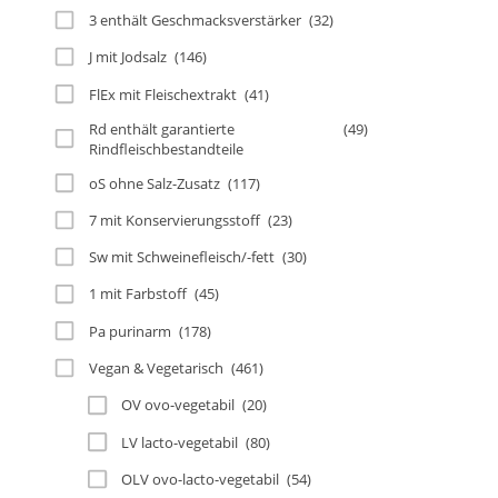
3 enthält Geschmacksverstärker
(32)
J mit Jodsalz
(146)
FlEx mit Fleischextrakt
(41)
Rd enthält garantierte
(49)
Rindfleischbestandteile
oS ohne Salz-Zusatz
(117)
7 mit Konservierungsstoff
(23)
Sw mit Schweinefleisch/-fett
(30)
1 mit Farbstoff
(45)
Pa purinarm
(178)
Vegan & Vegetarisch
(461)
OV ovo-vegetabil
(20)
LV lacto-vegetabil
(80)
OLV ovo-lacto-vegetabil
(54)