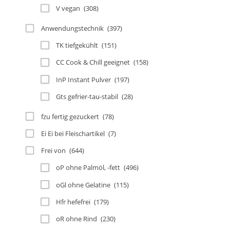
V vegan
(308)
Anwendungstechnik
(397)
TK tiefgekühlt
(151)
CC Cook & Chill geeignet
(158)
InP Instant Pulver
(197)
Gts gefrier-tau-stabil
(28)
fzu fertig gezuckert
(78)
Ei Ei bei Fleischartikel
(7)
Frei von
(644)
oP ohne Palmöl, -fett
(496)
oGl ohne Gelatine
(115)
Hfr hefefrei
(179)
oR ohne Rind
(230)