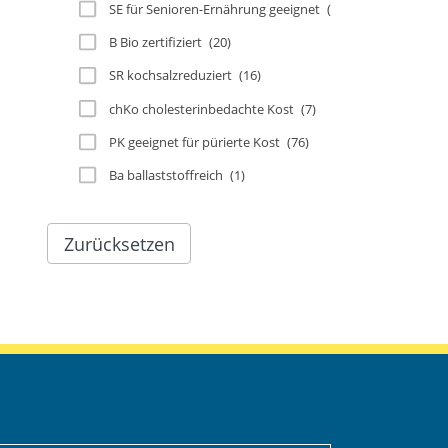
SE für Senioren-Ernährung geeignet
(49)
B Bio zertifiziert
(20)
SR kochsalzreduziert
(16)
chKo cholesterinbedachte Kost
(7)
PK geeignet für pürierte Kost
(76)
Ba ballaststoffreich
(1)
Zurücksetzen