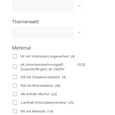
results
available
Themenwelt
2
results
available
Merkmal
Vit mit Vitamin(en) angereichert
(4)
oK ohne kennzeichnungspfl.
(523)
Zusatzstoffe gem. dt. LMZDV
SGl mit Schweine-Gelatine
(3)
RGl mit Rind-Gelatine
(34)
Alk enthält Alkohol
(22)
2 enthält Antioxidationsmittel
(25)
MS mit Meersalz
(14)