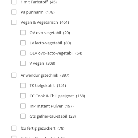
1 mit Farbstoff
(45)
Pa purinarm
(178)
Vegan & Vegetarisch
(461)
OV ovo-vegetabil
(20)
LV lacto-vegetabil
(80)
OLV ovo-lacto-vegetabil
(54)
V vegan
(308)
Anwendungstechnik
(397)
TK tiefgekühlt
(151)
CC Cook & Chill geeignet
(158)
InP Instant Pulver
(197)
Gts gefrier-tau-stabil
(28)
fzu fertig gezuckert
(78)