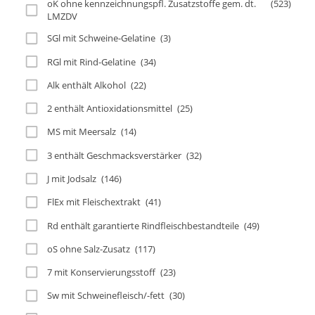
oK ohne kennzeichnungspfl. Zusatzstoffe gem. dt.
(523)
LMZDV
SGl mit Schweine-Gelatine
(3)
RGl mit Rind-Gelatine
(34)
Alk enthält Alkohol
(22)
2 enthält Antioxidationsmittel
(25)
MS mit Meersalz
(14)
3 enthält Geschmacksverstärker
(32)
J mit Jodsalz
(146)
FlEx mit Fleischextrakt
(41)
Rd enthält garantierte Rindfleischbestandteile
(49)
oS ohne Salz-Zusatz
(117)
7 mit Konservierungsstoff
(23)
Sw mit Schweinefleisch/-fett
(30)