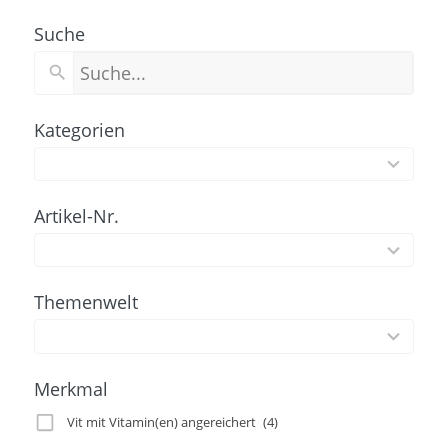
Suche
Kategorien
97
results
available
Artikel-Nr.
100
results
available
Themenwelt
2
results
available
Merkmal
Vit mit Vitamin(en) angereichert
(4)