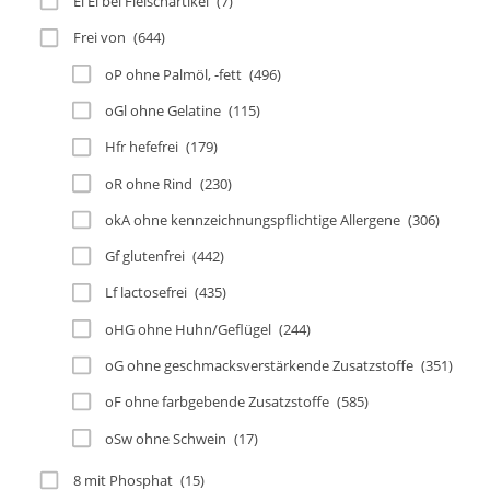
Ei Ei bei Fleischartikel
(7)
Frei von
(644)
oP ohne Palmöl, -fett
(496)
oGl ohne Gelatine
(115)
Hfr hefefrei
(179)
oR ohne Rind
(230)
okA ohne kennzeichnungspflichtige Allergene
(306)
Gf glutenfrei
(442)
Lf lactosefrei
(435)
oHG ohne Huhn/Geflügel
(244)
oG ohne geschmacksverstärkende Zusatzstoffe
(351)
oF ohne farbgebende Zusatzstoffe
(585)
oSw ohne Schwein
(17)
8 mit Phosphat
(15)