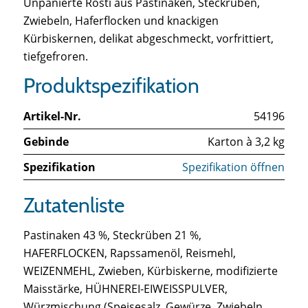
Unpanierte Rösti aus Pastinaken, Steckrüben,
Zwiebeln, Haferflocken und knackigen
Kürbiskernen, delikat abgeschmeckt, vorfrittiert,
tiefgefroren.
Produktspezifikation
Artikel-Nr.
54196
Gebinde
Karton à 3,2 kg
Spezifikation
Spezifikation öffnen
Zutatenliste
Pastinaken 43 %, Steckrüben 21 %,
HAFERFLOCKEN, Rapssamenöl, Reismehl,
WEIZENMEHL, Zwieben, Kürbiskerne, modifizierte
Maisstärke, HÜHNEREI-EIWEISSPULVER,
Würzmischung (Speisesalz, Gewürze, Zwiebeln,