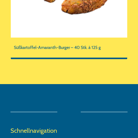
Süßkartoffel-Amaranth-Burger – 40 Stk. à 125 g
Schnellnavigation