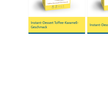
Instant-Dessert Toffee-Karamell-
Instant-Des
Geschmack