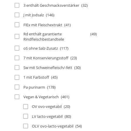
3 enthält Geschmacksverstärker
(32)
J mit Jodsalz
(146)
FlEx mit Fleischextrakt
(41)
Rd enthält garantierte
(49)
Rindfleischbestandteile
oS ohne Salz-Zusatz
(117)
7 mit Konservierungsstoff
(23)
Sw mit Schweinefleisch/-fett
(30)
1 mit Farbstoff
(45)
Pa purinarm
(178)
Vegan & Vegetarisch
(461)
OV ovo-vegetabil
(20)
LV lacto-vegetabil
(80)
OLV ovo-lacto-vegetabil
(54)