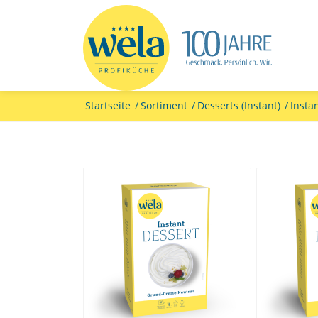
Startseite
/
Sortiment
/
Desserts (Instant)
/
Insta