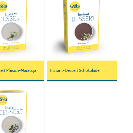
ert Pfirsich-Maracuja
Instant-Dessert Schokolade