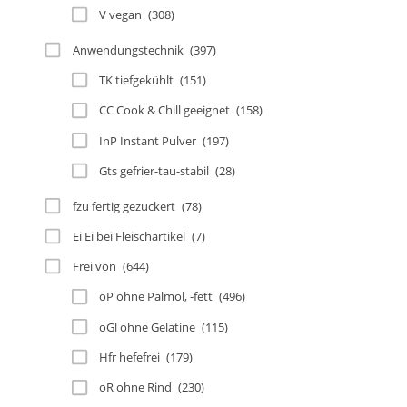
V vegan
(308)
Anwendungstechnik
(397)
TK tiefgekühlt
(151)
CC Cook & Chill geeignet
(158)
InP Instant Pulver
(197)
Gts gefrier-tau-stabil
(28)
fzu fertig gezuckert
(78)
Ei Ei bei Fleischartikel
(7)
Frei von
(644)
oP ohne Palmöl, -fett
(496)
oGl ohne Gelatine
(115)
Hfr hefefrei
(179)
oR ohne Rind
(230)