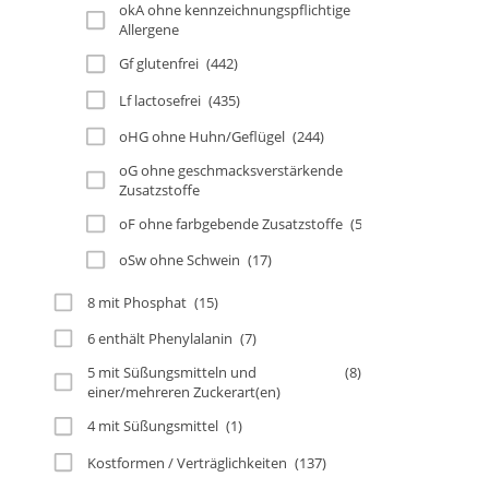
okA ohne kennzeichnungspflichtige
(306)
Allergene
Gf glutenfrei
(442)
Lf lactosefrei
(435)
oHG ohne Huhn/Geflügel
(244)
oG ohne geschmacksverstärkende
(351)
Zusatzstoffe
oF ohne farbgebende Zusatzstoffe
(585)
oSw ohne Schwein
(17)
8 mit Phosphat
(15)
6 enthält Phenylalanin
(7)
5 mit Süßungsmitteln und
(8)
einer/mehreren Zuckerart(en)
4 mit Süßungsmittel
(1)
Kostformen / Verträglichkeiten
(137)