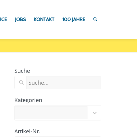
ICE
JOBS
KONTAKT
100 JAHRE
Suche
Kategorien
97
results
available
Artikel-Nr.
100