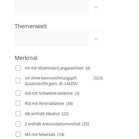
results
available
Themenwelt
2
results
available
Merkmal
Vit mit Vitamin(en) angereichert
(4)
oK ohne kennzeichnungspfl.
(523)
Zusatzstoffe gem. dt. LMZDV
SGl mit Schweine-Gelatine
(3)
RGl mit Rind-Gelatine
(34)
Alk enthält Alkohol
(22)
2 enthält Antioxidationsmittel
(25)
MS mit Meersalz
(14)