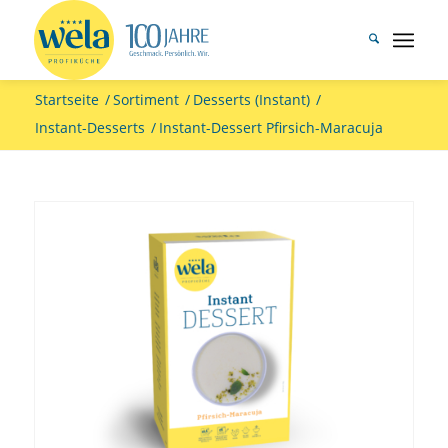
Startseite
/
Sortiment
/
Desserts (Instant)
/
Instant-Desserts
/
Instant-Dessert Pfirsich-Maracuja