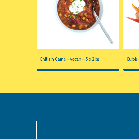
Chili sin Carne – vegan – 5 x 2 kg
Kürbis