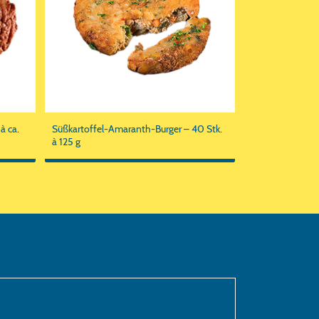
à ca.
Süßkartoffel-Amaranth-Burger – 40 Stk.
à 125 g