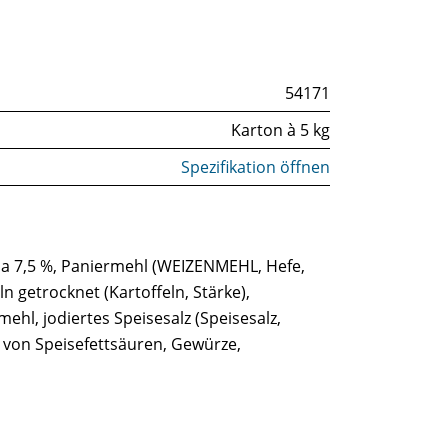
54171
Karton à 5 kg
Spezifikation öffnen
ola 7,5 %, Paniermehl (WEIZENMEHL, Hefe,
 getrocknet (Kartoffeln, Stärke),
ehl, jodiertes Speisesalz (Speisesalz,
 von Speisefettsäuren, Gewürze,