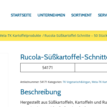
STARTSEITE
UNTERNEHMEN
SORTIMENT
SERV
Wela-TK Kartoffelprodukte
/
Rucola-Süßkartoffel-Schnitte – 50 Stück
Rucola-Süßkartoffel-Schnitt
54171
Artikelnummer:
54171
Kategorien:
TK Vegetarisch&Vegan
,
Wela-TK Kar
Beschreibung
Hergestellt aus Süßkartoffeln, Kartoffeln und Ru