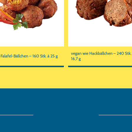
vegan wie Hackbällchen – 240 Stk. 
-Falafel-Bällchen – 160 Stk. à 25 g
16,7 g