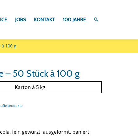
ICE
JOBS
KONTAKT
100 JAHRE
 à 100 g
e – 50 Stück à 100 g
Karton à 5 kg
toffelprodukte
cola, fein gewürzt, ausgeformt, paniert,