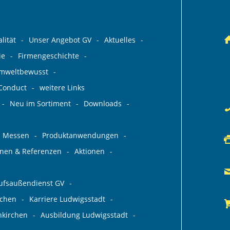
lität
Unser Angebot GV
Aktuelles
ie
Firmengeschichte
umweltbewusst
 Conduct
weitere Links
Neu im Sortiment
Downloads
Messen
Produktanwendungen
ionen & Referenzen
Aktionen
aufsaußendienst GV
rchen
Karriere Ludwigsstadt
nkirchen
Ausbildung Ludwigsstadt