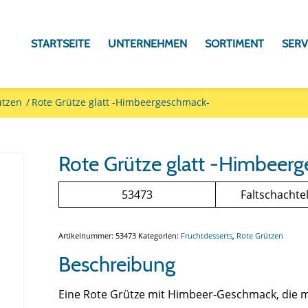
STARTSEITE
UNTERNEHMEN
SORTIMENT
SERV
ützen
/
Rote Grütze glatt -Himbeergeschmack-
Rote Grütze glatt -Himbeer
53473
Faltschachtel
Artikelnummer:
53473
Kategorien:
Fruchtdesserts
,
Rote Grützen
Beschreibung
Eine Rote Grütze mit Himbeer-Geschmack, die m