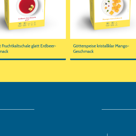
t Fruchtkaltschale glatt Erdbeer-
Götterspeise kristallklar Mango-
mack
Geschmack