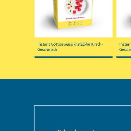
Instant Götterspeise kristallklar Kirsch-
Instan
Geschmack
Gesch