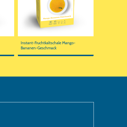
Instant-Fruchtkaltschale Mango-
Bananen-Geschmack