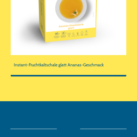
Instant-Fruchtkaltschale glatt Ananas-Geschmack