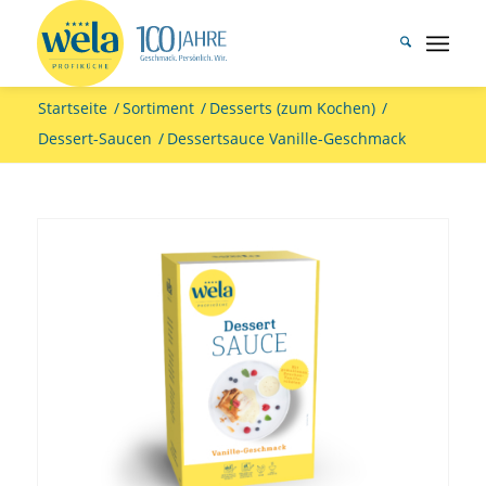
Startseite
/
Sortiment
/
Desserts (zum Kochen)
/
Dessert-Saucen
/
Dessertsauce Vanille-Geschmack