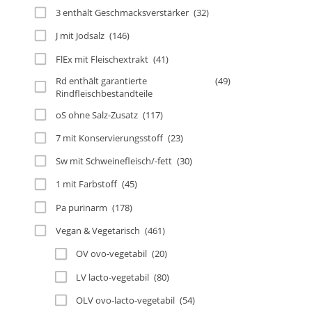
3 enthält Geschmacksverstärker
(32)
J mit Jodsalz
(146)
FlEx mit Fleischextrakt
(41)
Rd enthält garantierte
(49)
Rindfleischbestandteile
oS ohne Salz-Zusatz
(117)
7 mit Konservierungsstoff
(23)
Sw mit Schweinefleisch/-fett
(30)
1 mit Farbstoff
(45)
Pa purinarm
(178)
Vegan & Vegetarisch
(461)
OV ovo-vegetabil
(20)
LV lacto-vegetabil
(80)
OLV ovo-lacto-vegetabil
(54)