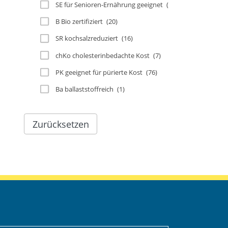
SE für Senioren-Ernährung geeignet
(49)
B Bio zertifiziert
(20)
SR kochsalzreduziert
(16)
chKo cholesterinbedachte Kost
(7)
PK geeignet für pürierte Kost
(76)
Ba ballaststoffreich
(1)
Zurücksetzen