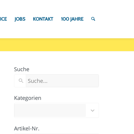
ICE
JOBS
KONTAKT
100 JAHRE
Suche
Kategorien
97
results
available
Artikel-Nr.
100