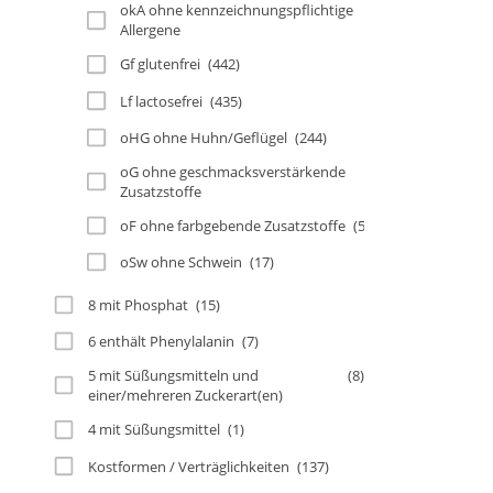
okA ohne kennzeichnungspflichtige
(306)
Allergene
Gf glutenfrei
(442)
Lf lactosefrei
(435)
oHG ohne Huhn/Geflügel
(244)
oG ohne geschmacksverstärkende
(351)
Zusatzstoffe
oF ohne farbgebende Zusatzstoffe
(585)
oSw ohne Schwein
(17)
8 mit Phosphat
(15)
6 enthält Phenylalanin
(7)
5 mit Süßungsmitteln und
(8)
einer/mehreren Zuckerart(en)
4 mit Süßungsmittel
(1)
Kostformen / Verträglichkeiten
(137)