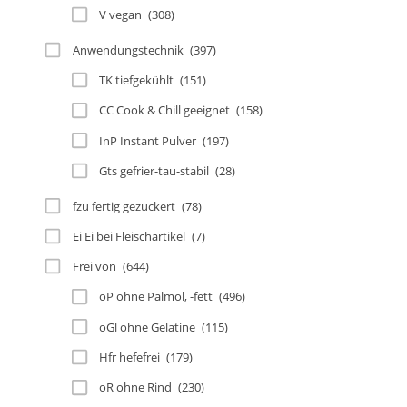
V vegan
(308)
Anwendungstechnik
(397)
TK tiefgekühlt
(151)
CC Cook & Chill geeignet
(158)
InP Instant Pulver
(197)
Gts gefrier-tau-stabil
(28)
fzu fertig gezuckert
(78)
Ei Ei bei Fleischartikel
(7)
Frei von
(644)
oP ohne Palmöl, -fett
(496)
oGl ohne Gelatine
(115)
Hfr hefefrei
(179)
oR ohne Rind
(230)