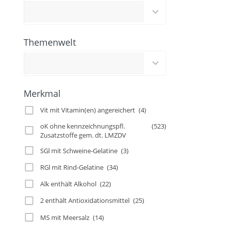
results
available
Themenwelt
2
results
available
Merkmal
Vit mit Vitamin(en) angereichert
(4)
oK ohne kennzeichnungspfl.
(523)
Zusatzstoffe gem. dt. LMZDV
SGl mit Schweine-Gelatine
(3)
RGl mit Rind-Gelatine
(34)
Alk enthält Alkohol
(22)
2 enthält Antioxidationsmittel
(25)
MS mit Meersalz
(14)