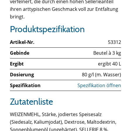
verfeinert, die durch einen hohen Sellerieanteil
ihren arttypischen Geschmack voll zur Entfaltung
bringt.
Produktspezifikation
Artikel-Nr.
53312
Gebinde
Beutel à 3 kg
Ergibt
ergibt 40 L
Dosierung
80 g/l (m. Wasser)
Spezifikation
Spezifikation öffnen
Zutatenliste
WEIZENMEHL, Stärke, jodiertes Speisesalz
(Siedesalz, Kaliumjodat), Dextrose, Maltodextrin,
Sonnenblumenöl (ungehärtet), SELLERIE 8 %,