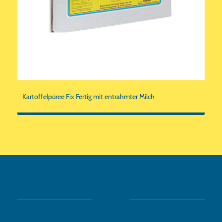
Kartoffelpüree Fix Fertig mit entrahmter Milch