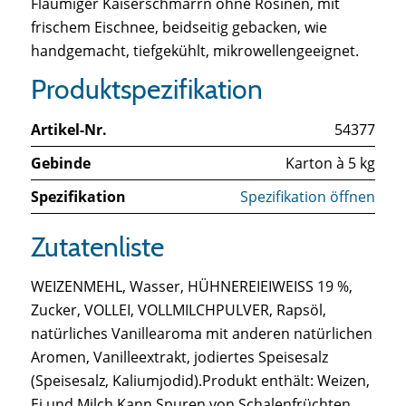
Flaumiger Kaiserschmarrn ohne Rosinen, mit
frischem Eischnee, beidseitig gebacken, wie
handgemacht, tiefgekühlt, mikrowellengeeignet.
Produktspezifikation
Artikel-Nr.
54377
Gebinde
Karton à 5 kg
Spezifikation
Spezifikation öffnen
Zutatenliste
WEIZENMEHL, Wasser, HÜHNEREIEIWEISS 19 %,
Zucker, VOLLEI, VOLLMILCHPULVER, Rapsöl,
natürliches Vanillearoma mit anderen natürlichen
Aromen, Vanilleextrakt, jodiertes Speisesalz
(Speisesalz, Kaliumjodid).Produkt enthält: Weizen,
Ei und Milch.Kann Spuren von Schalenfrüchten,