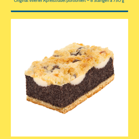
Original Wiener Apfelstrudel portioniert – 8 Stangen à 750 g