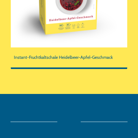
Instant-Fruchtkaltschale Heidelbeer-Apfel-Geschmack