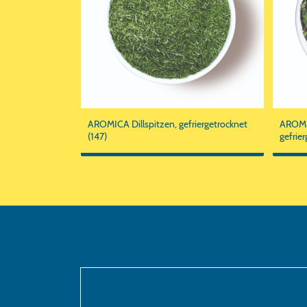
AROMICA Dillspitzen, gefriergetrocknet
AROMIC
(147)
gefrie