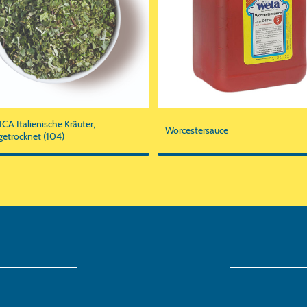
A Italienische Kräuter,
Worcestersauce
rgetrocknet (104)