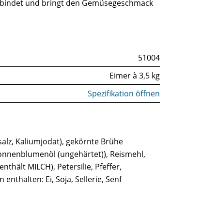
t, bindet und bringt den Gemüsegeschmack
51004
Eimer à 3,5 kg
Spezifikation öffnen
esalz, Kaliumjodat), gekörnte Brühe
Sonnenblumenöl (ungehärtet)), Reismehl,
thält MILCH), Petersilie, Pfeffer,
nthalten: Ei, Soja, Sellerie, Senf