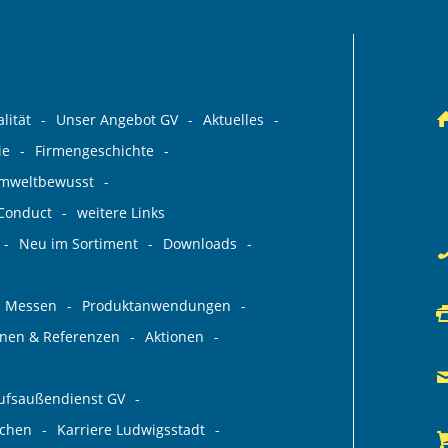
lität
Unser Angebot GV
Aktuelles
ie
Firmengeschichte
umweltbewusst
 Conduct
weitere Links
Neu im Sortiment
Downloads
Messen
Produktanwendungen
ionen & Referenzen
Aktionen
aufsaußendienst GV
rchen
Karriere Ludwigsstadt