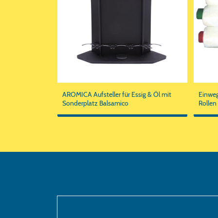
AROMICA Aufsteller für Essig & Öl mit
Einweg
Sonderplatz Balsamico
Rollen