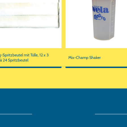
-Spritzbeutel mit Tülle, 12 x 3
Mix-Champ Shaker
 à 24 Spritzbeutel