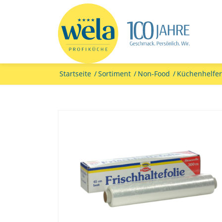
Startseite
/
Sortiment
/
Non-Food
/
Küchenhelfe