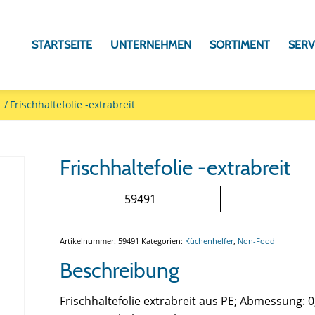
STARTSEITE
UNTERNEHMEN
SORTIMENT
SERV
r
/
Frischhaltefolie -extrabreit
Frischhaltefolie -extrabreit
59491
Artikelnummer:
59491
Kategorien:
Küchenhelfer
,
Non-Food
Beschreibung
Frischhaltefolie extrabreit aus PE; Abmessung: 